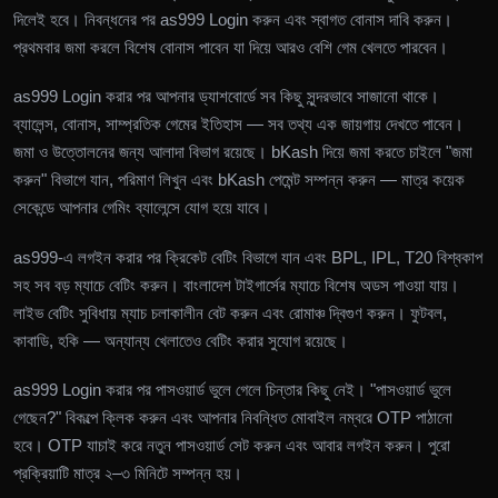
দিলেই হবে। নিবন্ধনের পর as999 Login করুন এবং স্বাগত বোনাস দাবি করুন।
প্রথমবার জমা করলে বিশেষ বোনাস পাবেন যা দিয়ে আরও বেশি গেম খেলতে পারবেন।
as999 Login করার পর আপনার ড্যাশবোর্ডে সব কিছু সুন্দরভাবে সাজানো থাকে।
ব্যালেন্স, বোনাস, সাম্প্রতিক গেমের ইতিহাস — সব তথ্য এক জায়গায় দেখতে পাবেন।
জমা ও উত্তোলনের জন্য আলাদা বিভাগ রয়েছে। bKash দিয়ে জমা করতে চাইলে "জমা
করুন" বিভাগে যান, পরিমাণ লিখুন এবং bKash পেমেন্ট সম্পন্ন করুন — মাত্র কয়েক
সেকেন্ডে আপনার গেমিং ব্যালেন্সে যোগ হয়ে যাবে।
as999-এ লগইন করার পর ক্রিকেট বেটিং বিভাগে যান এবং BPL, IPL, T20 বিশ্বকাপ
সহ সব বড় ম্যাচে বেটিং করুন। বাংলাদেশ টাইগার্সের ম্যাচে বিশেষ অডস পাওয়া যায়।
লাইভ বেটিং সুবিধায় ম্যাচ চলাকালীন বেট করুন এবং রোমাঞ্চ দ্বিগুণ করুন। ফুটবল,
কাবাডি, হকি — অন্যান্য খেলাতেও বেটিং করার সুযোগ রয়েছে।
as999 Login করার পর পাসওয়ার্ড ভুলে গেলে চিন্তার কিছু নেই। "পাসওয়ার্ড ভুলে
গেছেন?" বিকল্পে ক্লিক করুন এবং আপনার নিবন্ধিত মোবাইল নম্বরে OTP পাঠানো
হবে। OTP যাচাই করে নতুন পাসওয়ার্ড সেট করুন এবং আবার লগইন করুন। পুরো
প্রক্রিয়াটি মাত্র ২–৩ মিনিটে সম্পন্ন হয়।