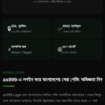
১৮+ বয়সের জন্য। দায়িত্বশীলভাবে খেলুন।
SSL সুরক্ষিত
RNG যাচাইকৃত
🔒
✅
২৫৬-বিট এনক্রিপশন
ফেয়ার প্লে নিশ্চিত
তাৎক্ষণিক জমা
২৪/৭ সাপোর্ট
⚡
🌐
bKash / Nagad
বাংলায় সহায়তা
AS999 LOGIN
as999-এ লগইন করে বাংলাদেশের সেরা গেমিং অভিজ্ঞতা নিন
as999 Login হলো বাংলাদেশের লক্ষাধিক গেমিং উৎসাহীদের প্রবেশদ্বার। ঢাকার মিরপুর
থেকে চট্টগ্রামের আগ্রাবাদ, সিলেটের জিন্দাবাজার থেকে রাজশাহীর সাহেব বাজার — সারা