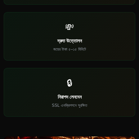
💸
দ্রুত উত্তোলন
জয়ের টাকা ৫–১৫ মিনিটে
🔒
নিরাপদ লেনদেন
SSL এনক্রিপশনে সুরক্ষিত