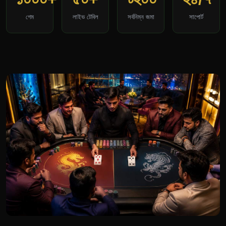
গেম
লাইভ টেবিল
সর্বনিম্ন জমা
সাপোর্ট