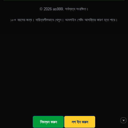
© 2026 as999. সর্বস্বত্ব সংরক্ষিত।
১৮+ বয়সের জন্য। দায়িত্বশীলভাবে খেলুন। অনলাইন গেমিং আসক্তির কারণ হতে পারে।
×
নিবন্ধন করুন
লগ ইন করুন