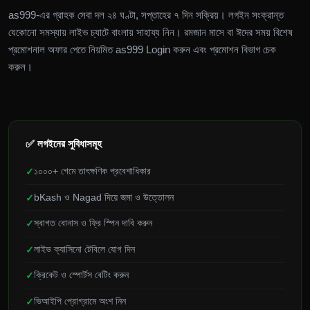
as999-এর গ্রাহক সেবা দল ২৪ ঘণ্টা, সপ্তাহের ৭ দিন সক্রিয়। লগইন সংক্রান্ত
যেকোনো সমস্যায় লাইভ চ্যাটে বাংলায় সাহায্য নিন। রমজান মাসে বা ঈদের সময় বিশেষ
প্রমোশনাল অফার পেতে নিয়মিত as999 Login করুন এবং প্রমোশন বিভাগ চেক
করুন।
✅ লগইনের সুবিধাসমূহ
১০০০+ গেমে তাৎক্ষণিক প্রবেশাধিকার
bKash ও Nagad দিয়ে জমা ও উত্তোলন
স্বাগত বোনাস ও ফ্রি স্পিন দাবি করুন
লাইভ ক্যাসিনো টেবিলে যোগ দিন
ক্রিকেট ও স্পোর্টস বেটিং করুন
ভিআইপি প্রোগ্রামে অংশ নিন