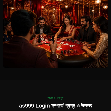
সাধারণ প্রশ্ন
as999 Login সম্পর্কে প্রশ্ন ও উত্তর