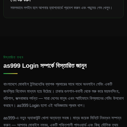
সফলভাবে লগইন হলে আপনার ড্যাশবোর্ডে প্রবেশ করুন এবং পছন্দের গেম খেলুন।
বিস্তারিত তথ্য
as999 Login সম্পর্কে বিস্তারিত জানুন
বাংলাদেশে মোবাইল ইন্টারনেটের ব্যাপক প্রসারের সাথে সাথে অনলাইন গেমিং একটি
জনপ্রিয় বিনোদন মাধ্যম হয়ে উঠেছে। ঢাকার গুলশান-বনানী থেকে শুরু করে ময়মনসিংহ,
বরিশাল, কক্সবাজার পর্যন্ত — সারা দেশের মানুষ এখন স্মার্টফোনে বিশ্বমানের গেমিং উপভোগ
করছেন। as999 Login হলো এই অভিজ্ঞতার প্রথম ধাপ।
as999-এ নতুন অ্যাকাউন্ট খোলা অত্যন্ত সহজ। মাত্র কয়েক মিনিটে নিবন্ধন সম্পন্ন
করুন — আপনার মোবাইল নম্বর, একটি শক্তিশালী পাসওয়ার্ড এবং কিছু মৌলিক তথ্য