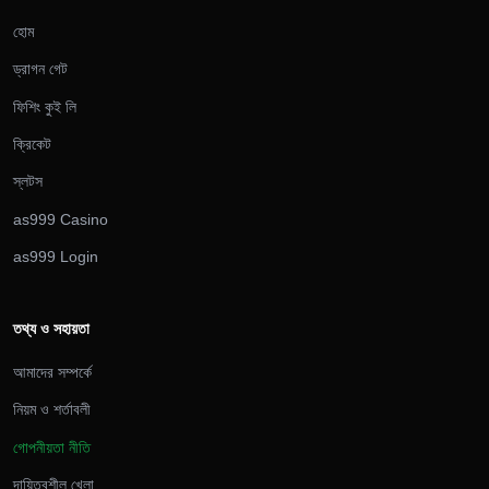
হোম
ড্রাগন গেট
ফিশিং কুই লি
ক্রিকেট
স্লটস
as999 Casino
as999 Login
তথ্য ও সহায়তা
আমাদের সম্পর্কে
নিয়ম ও শর্তাবলী
গোপনীয়তা নীতি
দায়িত্বশীল খেলা