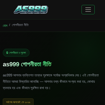
গোপনীয়তা নীতি
হোম
🔒 গোপনীয়তা ও সুরক্ষা
as999 গোপনীয়তা নীতি
as999 আপনার ব্যক্তিগত তথ্যের সুরক্ষাকে সর্বোচ্চ অগ্রাধিকার দেয়। এই গোপনীয়তা
নীতিতে আমরা বিস্তারিত জানাচ্ছি — আপনার তথ্য কীভাবে সংগ্রহ করা হয়, কোথায়
ব্যবহার হয় এবং কীভাবে সুরক্ষিত রাখা হয়।
সর্বশেষ আপডেট: মে ২০২৬