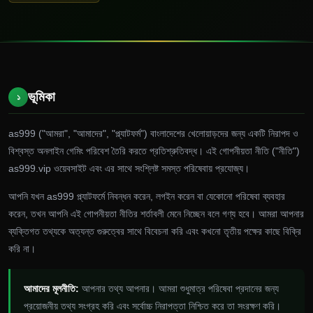
ভূমিকা
১
as999 ("আমরা", "আমাদের", "প্ল্যাটফর্ম") বাংলাদেশের খেলোয়াড়দের জন্য একটি নিরাপদ ও
বিশ্বস্ত অনলাইন গেমিং পরিবেশ তৈরি করতে প্রতিশ্রুতিবদ্ধ। এই গোপনীয়তা নীতি ("নীতি")
as999.vip ওয়েবসাইট এবং এর সাথে সংশ্লিষ্ট সমস্ত পরিষেবায় প্রযোজ্য।
আপনি যখন as999 প্ল্যাটফর্মে নিবন্ধন করেন, লগইন করেন বা যেকোনো পরিষেবা ব্যবহার
করেন, তখন আপনি এই গোপনীয়তা নীতির শর্তাবলী মেনে নিচ্ছেন বলে গণ্য হবে। আমরা আপনার
ব্যক্তিগত তথ্যকে অত্যন্ত গুরুত্বের সাথে বিবেচনা করি এবং কখনো তৃতীয় পক্ষের কাছে বিক্রি
করি না।
আমাদের মূলনীতি:
আপনার তথ্য আপনার। আমরা শুধুমাত্র পরিষেবা প্রদানের জন্য
প্রয়োজনীয় তথ্য সংগ্রহ করি এবং সর্বোচ্চ নিরাপত্তা নিশ্চিত করে তা সংরক্ষণ করি।