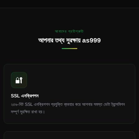
আমাদের প্রতিশ্রুতি
আপনার তথ্য সুরক্ষায় as999
🔐
SSL এনক্রিপশন
২৫৬-বিট SSL এনক্রিপশন প্রযুক্তি ব্যবহার করে আপনার সমস্ত ডেটা ট্রান্সমিশন
সম্পূর্ণ সুরক্ষিত রাখা হয়।