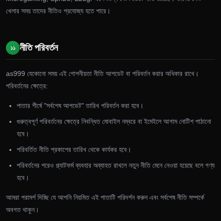
খেলার সময় তাদের নীতিও প্রযোজ্য হতে পারে।
নীতি পরিবর্তন
১১
as999 যেকোনো সময় এই গোপনীয়তা নীতি আপডেট বা পরিবর্তন করার অধিকার রাখে।
পরিবর্তনের ক্ষেত্রে:
পাতার শীর্ষে "সর্বশেষ আপডেট" তারিখ পরিবর্তন করা হবে।
গুরুত্বপূর্ণ পরিবর্তনের ক্ষেত্রে নিবন্ধিত মোবাইল নম্বরে বা ইমেইলে আগাম নোটিশ পাঠানো
হবে।
পরিবর্তিত নীতি প্রকাশের তারিখ থেকে কার্যকর হবে।
পরিবর্তনের পরেও প্ল্যাটফর্ম ব্যবহার অব্যাহত রাখলে নতুন নীতি মেনে নেওয়া হয়েছে বলে গণ্য
হবে।
আমরা পরামর্শ দিচ্ছি যে আপনি নিয়মিত এই পাতাটি পরিদর্শন করুন এবং সর্বশেষ নীতি সম্পর্কে
অবগত থাকুন।