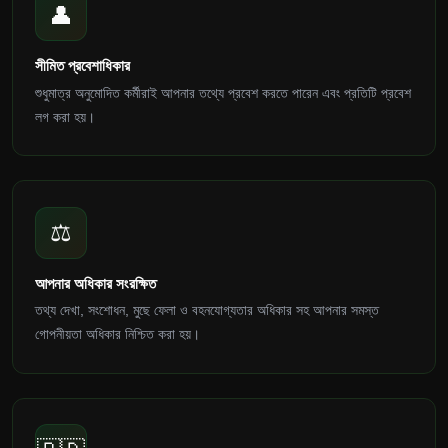
👤
সীমিত প্রবেশাধিকার
শুধুমাত্র অনুমোদিত কর্মীরাই আপনার তথ্যে প্রবেশ করতে পারেন এবং প্রতিটি প্রবেশ
লগ করা হয়।
⚖️
আপনার অধিকার সংরক্ষিত
তথ্য দেখা, সংশোধন, মুছে ফেলা ও বহনযোগ্যতার অধিকার সহ আপনার সমস্ত
গোপনীয়তা অধিকার নিশ্চিত করা হয়।