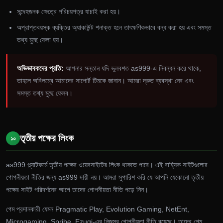
সন্দেহজনক ক্ষেত্রে পরিচয়পত্র যাচাই করা হয়।
অপ্রাপ্তবয়স্ক ব্যক্তির অ্যাকাউন্ট শনাক্ত হলে তাৎক্ষণিকভাবে বন্ধ করা হয় এবং সমস্ত
তথ্য মুছে ফেলা হয়।
অভিভাবকদের প্রতি:
আপনার সন্তান যদি ভুলবশত as999-এ নিবন্ধন করে থাকে,
তাহলে অবিলম্বে আমাদের সাপোর্ট টিমকে জানান। আমরা দ্রুত ব্যবস্থা নেব এবং
সমস্ত তথ্য মুছে ফেলব।
তৃতীয় পক্ষের লিংক
১০
as999 প্ল্যাটফর্মে তৃতীয় পক্ষের ওয়েবসাইটের লিংক থাকতে পারে। এই বাহ্যিক সাইটগুলোর
গোপনীয়তা নীতির জন্য as999 দায়ী নয়। আমরা সুপারিশ করি যে আপনি যেকোনো তৃতীয়
পক্ষের সাইট পরিদর্শনের আগে তাদের গোপনীয়তা নীতি পড়ে নিন।
গেম প্রদানকারী যেমন Pragmatic Play, Evolution Gaming, NetEnt,
Microgaming, Spribe, Ezugi-এর নিজস্ব গোপনীয়তা নীতি রয়েছে। তাদের গেম