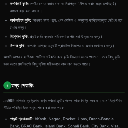
অপরিহার্য কুকি:
লগইন সেশন বজায় রাখা ও নিরাপত্তা নিশ্চিত করার জন্য অপরিহার্য।
এগুলো বন্ধ করা যায় না।
কার্যকারিতা কুকি:
আপনার ভাষা পছন্দ, গেম সেটিংস ও অন্যান্য ব্যক্তিগতকৃত সেটিংস মনে
রাখার জন্য।
বিশ্লেষণ কুকি:
প্ল্যাটফর্মের ব্যবহার পর্যবেক্ষণ ও পরিষেবা উন্নয়নের জন্য।
বিপণন কুকি:
আপনার আগ্রহ অনুযায়ী প্রাসঙ্গিক বিজ্ঞাপন ও অফার দেখানোর জন্য।
আপনি আপনার ব্রাউজার সেটিংস পরিবর্তন করে কুকি নিয়ন্ত্রণ করতে পারবেন। তবে কিছু কুকি
বন্ধ করলে প্ল্যাটফর্মের কিছু সুবিধা সঠিকভাবে কাজ নাও করতে পারে।
তথ্য শেয়ারিং
৫
as999 আপনার ব্যক্তিগত তথ্য কখনো তৃতীয় পক্ষের কাছে বিক্রি করে না। তবে নিম্নলিখিত
সীমিত পরিস্থিতিতে তথ্য শেয়ার করা হতে পারে:
পেমেন্ট প্রদানকারী:
bKash, Nagad, Rocket, Upay, Dutch-Bangla
Bank, BRAC Bank, Islami Bank, Sonali Bank, City Bank, Visa,