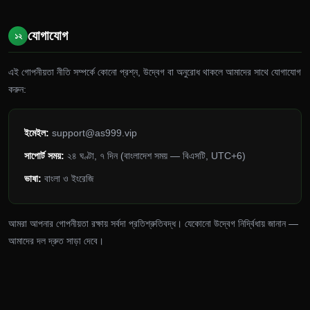
যোগাযোগ
১২
এই গোপনীয়তা নীতি সম্পর্কে কোনো প্রশ্ন, উদ্বেগ বা অনুরোধ থাকলে আমাদের সাথে যোগাযোগ
করুন:
ইমেইল:
support@as999.vip
সাপোর্ট সময়:
২৪ ঘণ্টা, ৭ দিন (বাংলাদেশ সময় — বিএসটি, UTC+6)
ভাষা:
বাংলা ও ইংরেজি
আমরা আপনার গোপনীয়তা রক্ষায় সর্বদা প্রতিশ্রুতিবদ্ধ। যেকোনো উদ্বেগ নির্দ্বিধায় জানান —
আমাদের দল দ্রুত সাড়া দেবে।