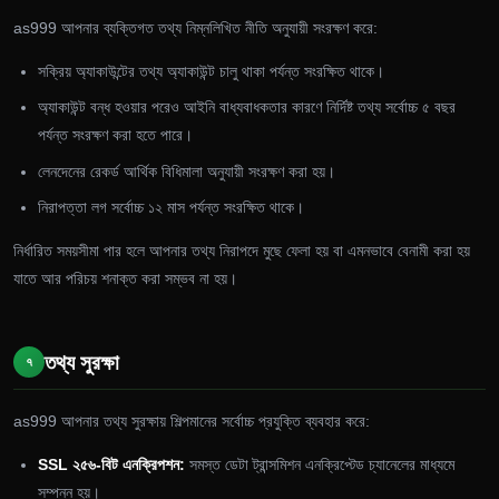
as999 আপনার ব্যক্তিগত তথ্য নিম্নলিখিত নীতি অনুযায়ী সংরক্ষণ করে:
সক্রিয় অ্যাকাউন্টের তথ্য অ্যাকাউন্ট চালু থাকা পর্যন্ত সংরক্ষিত থাকে।
অ্যাকাউন্ট বন্ধ হওয়ার পরেও আইনি বাধ্যবাধকতার কারণে নির্দিষ্ট তথ্য সর্বোচ্চ ৫ বছর
পর্যন্ত সংরক্ষণ করা হতে পারে।
লেনদেনের রেকর্ড আর্থিক বিধিমালা অনুযায়ী সংরক্ষণ করা হয়।
নিরাপত্তা লগ সর্বোচ্চ ১২ মাস পর্যন্ত সংরক্ষিত থাকে।
নির্ধারিত সময়সীমা পার হলে আপনার তথ্য নিরাপদে মুছে ফেলা হয় বা এমনভাবে বেনামী করা হয়
যাতে আর পরিচয় শনাক্ত করা সম্ভব না হয়।
তথ্য সুরক্ষা
৭
as999 আপনার তথ্য সুরক্ষায় শিল্পমানের সর্বোচ্চ প্রযুক্তি ব্যবহার করে:
SSL ২৫৬-বিট এনক্রিপশন:
সমস্ত ডেটা ট্রান্সমিশন এনক্রিপ্টেড চ্যানেলের মাধ্যমে
সম্পন্ন হয়।