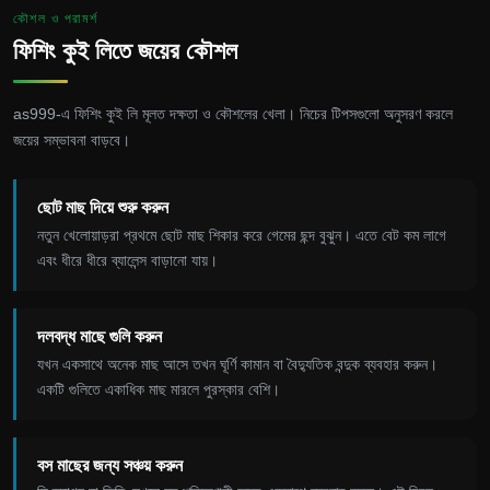
কৌশল ও পরামর্শ
ফিশিং কুই লিতে জয়ের কৌশল
as999-এ ফিশিং কুই লি মূলত দক্ষতা ও কৌশলের খেলা। নিচের টিপসগুলো অনুসরণ করলে
জয়ের সম্ভাবনা বাড়বে।
ছোট মাছ দিয়ে শুরু করুন
নতুন খেলোয়াড়রা প্রথমে ছোট মাছ শিকার করে গেমের ছন্দ বুঝুন। এতে বেট কম লাগে
এবং ধীরে ধীরে ব্যালেন্স বাড়ানো যায়।
দলবদ্ধ মাছে গুলি করুন
যখন একসাথে অনেক মাছ আসে তখন ঘূর্ণি কামান বা বৈদ্যুতিক বন্দুক ব্যবহার করুন।
একটি গুলিতে একাধিক মাছ মারলে পুরস্কার বেশি।
বস মাছের জন্য সঞ্চয় করুন