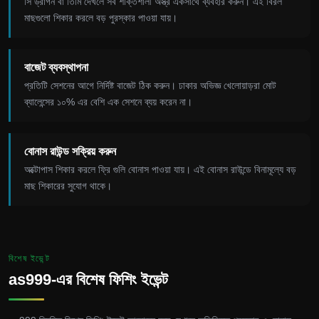
সি ড্রাগন বা তিমি দেখলে সব শক্তিশালী অস্ত্র একসাথে ব্যবহার করুন। এই বিরল
মাছগুলো শিকার করলে বড় পুরস্কার পাওয়া যায়।
বাজেট ব্যবস্থাপনা
প্রতিটি সেশনের আগে নির্দিষ্ট বাজেট ঠিক করুন। ঢাকার অভিজ্ঞ খেলোয়াড়রা মোট
ব্যালেন্সের ১০% এর বেশি এক সেশনে ব্যয় করেন না।
বোনাস রাউন্ড সক্রিয় করুন
অক্টোপাস শিকার করলে ফ্রি গুলি বোনাস পাওয়া যায়। এই বোনাস রাউন্ডে বিনামূল্যে বড়
মাছ শিকারের সুযোগ থাকে।
বিশেষ ইভেন্ট
as999-এর বিশেষ ফিশিং ইভেন্ট