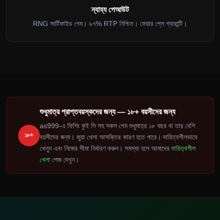
ন্যায্য পেআউট
RNG সার্টিফাইড গেম। ৯৭% RTP নিশ্চিত। ফেয়ার প্লে গ্যারান্টি।
শুধুমাত্র প্রাপ্তবয়স্কদের জন্য — ১৮+ বয়সীদের জন্য
as999-এ ফিশিং কুই লি সহ সকল গেম শুধুমাত্র ১৮ বছর বা তার বেশি
১৮+
বয়সীদের জন্য। জুয়া খেলা আসক্তির কারণ হতে পারে। দায়িত্বশীলভাবে
খেলুন এবং নিজের সীমা নির্ধারণ করুন। সমস্যা হলে আমাদের
দায়িত্বশীল
খেলা
পেজ দেখুন।