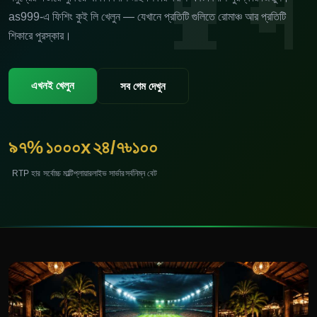
as999-এ ফিশিং কুই লি খেলুন — যেখানে প্রতিটি গুলিতে রোমাঞ্চ আর প্রতিটি
শিকারে পুরস্কার।
এখনই খেলুন
সব গেম দেখুন
৯৭%
১০০০x
২৪/৭
৳১০০
RTP হার
সর্বোচ্চ মাল্টিপ্লায়ার
লাইভ সার্ভার
সর্বনিম্ন বেট