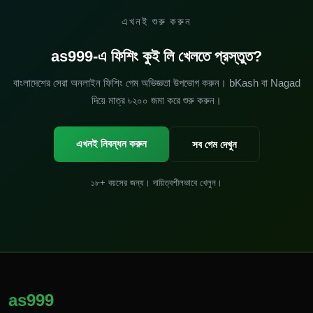
এখনই শুরু করুন
as999-এ ফিশিং কুই লি খেলতে প্রস্তুত?
বাংলাদেশের সেরা অনলাইন ফিশিং গেম অভিজ্ঞতা উপভোগ করুন। bKash বা Nagad
দিয়ে মাত্র ৳২০০ জমা করে শুরু করুন।
এখনই নিবন্ধন করুন
সব গেম দেখুন
১৮+ বয়সের জন্য। দায়িত্বশীলভাবে খেলুন।
as999