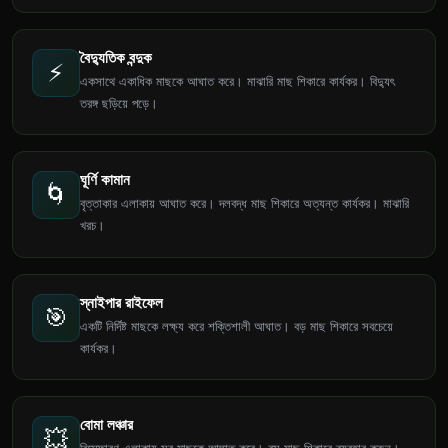
বৈদ্যুতিক বন্দুক
⚡
একসাথে একাধিক মাছকে আঘাত করে। মাঝারি মাছ শিকারে কার্যকর। বিদ্যুৎ
তরঙ্গ ছড়িয়ে পড়ে।
ঘূর্ণি কামান
🌀
বৃত্তাকার এলাকায় আঘাত করে। দলবদ্ধ মাছ শিকারে অত্যন্ত কার্যকর। মাঝারি
খরচ।
স্নাইপার রাইফেল
🎯
একটি নির্দিষ্ট মাছকে লক্ষ্য করে শক্তিশালী আঘাত। বড় মাছ শিকারে সবচেয়ে
কার্যকর।
বোমা লঞ্চার
💥