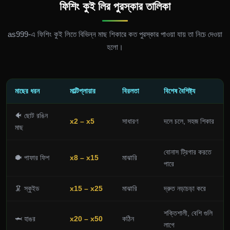
ফিশিং কুই লির পুরস্কার তালিকা
as999-এ ফিশিং কুই লিতে বিভিন্ন মাছ শিকারে কত পুরস্কার পাওয়া যায় তা নিচে দেওয়া
হলো।
মাছের ধরন
মাল্টিপ্লায়ার
বিরলতা
বিশেষ বৈশিষ্ট্য
🐠 ছোট রঙিন
x2 – x5
সাধারণ
দলে চলে, সহজ শিকার
মাছ
বোনাস ট্রিগার করতে
🐡 পাফার ফিশ
x8 – x15
মাঝারি
পারে
🦑 স্কুইড
x15 – x25
মাঝারি
দ্রুত নড়াচড়া করে
শক্তিশালী, বেশি গুলি
🦈 হাঙর
x20 – x50
কঠিন
লাগে