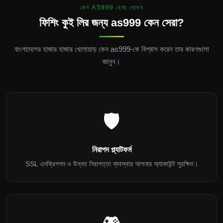
কেন AS999 বেছে নেবেন
ফিশিং কুই লির জন্য as999 কেন সেরা?
বাংলাদেশের হাজার হাজার খেলোয়াড় কেন as999-কে বিশ্বাস করেন তার কারণগুলো
জানুন।
🛡️
নিরাপদ প্ল্যাটফর্ম
SSL এনক্রিপশন ও উন্নত নিরাপত্তা ব্যবস্থায় আপনার অ্যাকাউন্ট সুরক্ষিত।