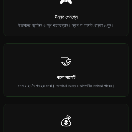
🎮
উন্নত গেমপ্লে
উচ্চমানের গ্রাফিক্স ও স্মুথ পারফরম্যান্স। ল্যাগ বা বাফারিং ছাড়াই খেলুন।
🤝
বাংলা সাপোর্ট
বাংলায় ২৪/৭ গ্রাহক সেবা। যেকোনো সমস্যায় তাৎক্ষণিক সহায়তা পাবেন।
💰