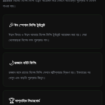
as999 নিয়মিত বিশেষ ফিশিং ইভেন্ট আয়োজন করে যেখানে অতিরিক্ত পুরস্কার ও বোনাস
পাওয়া যায়।
🎉
ঈদ স্পেশাল ফিশিং টুর্নামেন্ট
ঈদুল ফিতর ও ঈদুল আযহায় বিশেষ ফিশিং টুর্নামেন্ট আয়োজন করা হয়। সেরা
খেলোয়াড়রা বিশেষ নগদ পুরস্কার পান।
🌙
রমজান নাইট ফিশিং
রমজান মাসে রাতের বিশেষ ফিশিং সেশনে মাল্টিপ্লায়ার দ্বিগুণ হয়। ইফতারের পর
খেলুন এবং বাড়তি পুরস্কার জিতুন।
🏆
সাপ্তাহিক লিডারবোর্ড