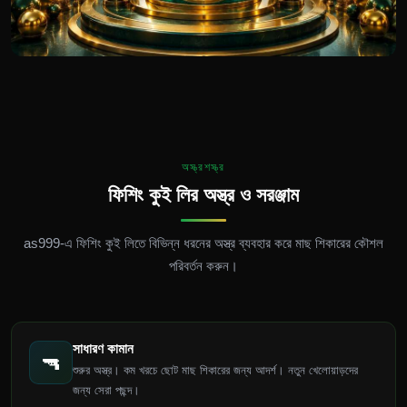
অস্ত্রশস্ত্র
ফিশিং কুই লির অস্ত্র ও সরঞ্জাম
as999-এ ফিশিং কুই লিতে বিভিন্ন ধরনের অস্ত্র ব্যবহার করে মাছ শিকারের কৌশল
পরিবর্তন করুন।
সাধারণ কামান
🔫
শুরুর অস্ত্র। কম খরচে ছোট মাছ শিকারের জন্য আদর্শ। নতুন খেলোয়াড়দের
জন্য সেরা পছন্দ।