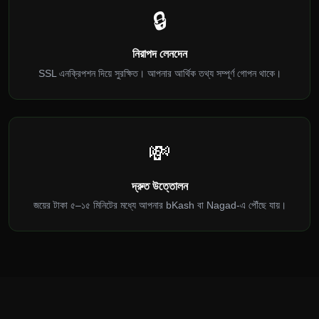
🔒
নিরাপদ লেনদেন
SSL এনক্রিপশন দিয়ে সুরক্ষিত। আপনার আর্থিক তথ্য সম্পূর্ণ গোপন থাকে।
💸
দ্রুত উত্তোলন
জয়ের টাকা ৫–১৫ মিনিটের মধ্যে আপনার bKash বা Nagad-এ পৌঁছে যায়।