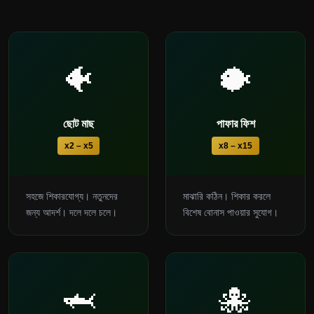
🐠
🐡
ছোট মাছ
পাফার ফিশ
x2 – x5
x8 – x15
সহজে শিকারযোগ্য। নতুনদের
মাঝারি কঠিন। শিকার করলে
জন্য আদর্শ। দলে দলে চলে।
বিশেষ বোনাস পাওয়ার সুযোগ।
🦈
🐙