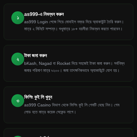
as999-এ নিবন্ধন করুন
১
as999 Login পেজে গিয়ে মোবাইল নম্বর দিয়ে অ্যাকাউন্ট তৈরি করুন।
মাত্র ২ মিনিটে সম্পন্ন। শুধুমাত্র ১৮+ বয়সীরা নিবন্ধন করতে পারবেন।
টাকা জমা করুন
২
bKash, Nagad বা Rocket দিয়ে সহজেই টাকা জমা করুন। সর্বনিম্ন
জমার পরিমাণ মাত্র ৳২০০। জমা তাৎক্ষণিকভাবে অ্যাকাউন্টে যোগ হয়।
ফিশিং কুই লি খুলুন
৩
as999 Casino বিভাগ থেকে ফিশিং কুই লি গেমটি বেছে নিন। গেম
লোড হতে মাত্র কয়েক সেকেন্ড লাগে।