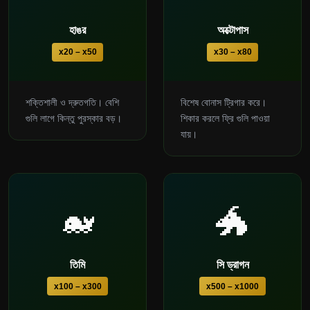
হাঙর
অক্টোপাস
x20 – x50
x30 – x80
শক্তিশালী ও দ্রুতগতি। বেশি
বিশেষ বোনাস ট্রিগার করে।
গুলি লাগে কিন্তু পুরস্কার বড়।
শিকার করলে ফ্রি গুলি পাওয়া
যায়।
🐋
🐲
তিমি
সি ড্রাগন
x100 – x300
x500 – x1000