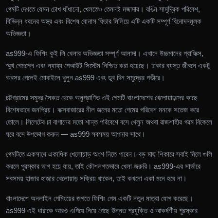
গেমটি দেখতে যেমন চোখ ধাঁধানো, খেলতেও তেমনই মজাদার। রঙিন সামুদ্রিক পরিবেশ,
বিভিন্ন ধরনের অস্ত্র এবং বিশেষ বোনাস ফিচার মিলিয়ে এটি একটি সম্পূর্ণ বিনোদনমূলক
অভিজ্ঞতা।
as999-এ ফিশিং কুই লি খেলার অভিজ্ঞতা সম্পূর্ণ আলাদা। এখানে উচ্চমানের গ্রাফিক্স,
স্মুথ গেমপ্লে এবং ন্যায্য পেআউট সিস্টেম নিশ্চিত করা হয়েছে। ঢাকার ব্যস্ত জীবনে একটু
অবসর পেলেই মোবাইলে খুলুন as999 এবং ডুব দিন সমুদ্রের গভীরে।
চট্টগ্রামের সমুদ্র সৈকত থেকে অনুপ্রাণিত এই গেমটি বাংলাদেশের খেলোয়াড়দের কাছে
বিশেষভাবে জনপ্রিয়। কক্সবাজারের নীল জলের মতো গেমের পরিবেশ মনকে সতেজ করে
তোলে। সিলেটের চা বাগানের মতো শান্ত পরিবেশে বসে খেলুন অথবা রাজশাহীর গরম বিকেলে
ঘরে বসে উপভোগ করুন — as999 সবসময় আপনার সাথে।
গেমটিতে একসাথে একাধিক খেলোয়াড় অংশ নিতে পারেন। বড় মাছ শিকারে সবাই মিলে গুলি
করলে পুরস্কার ভাগ হয়ে যায়, তাই কৌশলগতভাবে খেলা জরুরি। as999-এর সার্ভারে
সবসময় হাজার হাজার খেলোয়াড় সক্রিয় থাকেন, তাই কখনো একা মনে হবে না।
বাংলাদেশে অনলাইন গেমিংয়ের জগতে ফিশিং গেম একটি নতুন মাত্রা যোগ করেছে।
as999 এই ধারাকে আরও এগিয়ে নিয়ে গেছে উন্নত প্রযুক্তি ও আকর্ষণীয় পুরস্কার