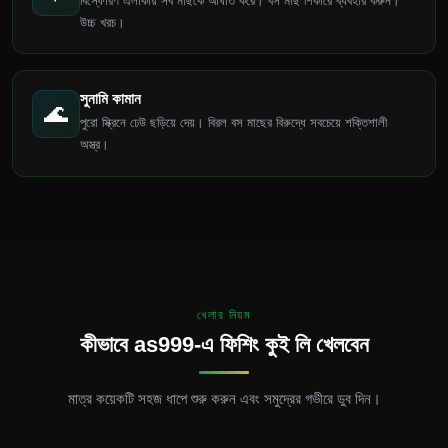
বিস্ফোরণ এলাকায় সব মাছকে আঘাত করে। বস মাছ শিকারে ব্যবহার করুন।
উচ্চ খরচ।
সুনামি কামান
🌊
পুরো স্ক্রিনে ঢেউ ছড়িয়ে দেয়। বিরল বস মাছের বিরুদ্ধে সবচেয়ে শক্তিশালী
অস্ত্র।
খেলার নিয়ম
কীভাবে as999-এ ফিশিং কুই লি খেলবেন
মাত্র কয়েকটি সহজ ধাপে শুরু করুন এবং সমুদ্রের গভীরে ডুব দিন।