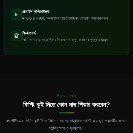
মোবাইল অপ্টিমাইজড
📱
Android ও iOS উভয় ডিভাইসে নিরবচ্ছিন্ন গেমপ্লে উপভোগ করুন
লিডারবোর্ড
🏆
সেরা খেলোয়াড়দের তালিকায় নিজের নাম তুলুন ও বিশেষ পুরস্কার জিতুন
শিকারের লক্ষ্য
ফিশিং কুই লিতে কোন মাছ শিকার করবেন?
as999-এর ফিশিং কুই লিতে বিভিন্ন ধরনের সামুদ্রিক প্রাণী রয়েছে। প্রতিটির আলাদা
মাল্টিপ্লায়ার ও পুরস্কার।