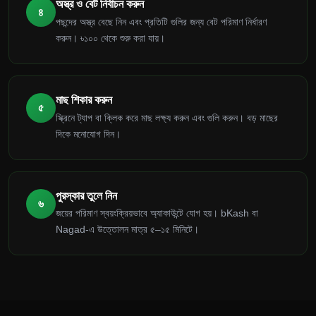
অস্ত্র ও বেট নির্বাচন করুন
৪
পছন্দের অস্ত্র বেছে নিন এবং প্রতিটি গুলির জন্য বেট পরিমাণ নির্ধারণ
করুন। ৳১০০ থেকে শুরু করা যায়।
মাছ শিকার করুন
৫
স্ক্রিনে ট্যাপ বা ক্লিক করে মাছ লক্ষ্য করুন এবং গুলি করুন। বড় মাছের
দিকে মনোযোগ দিন।
পুরস্কার তুলে নিন
৬
জয়ের পরিমাণ স্বয়ংক্রিয়ভাবে অ্যাকাউন্টে যোগ হয়। bKash বা
Nagad-এ উত্তোলন মাত্র ৫–১৫ মিনিটে।