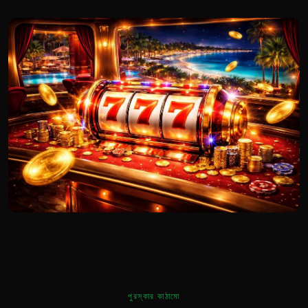
পুরস্কার কাঠামো