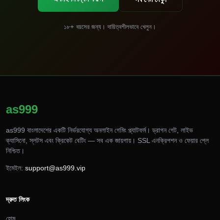
১৮+ বয়সের জন্য। দায়িত্বশীলভাবে খেলুন।
as999
as999 বাংলাদেশের একটি নির্ভরযোগ্য অনলাইন গেমিং প্ল্যাটফর্ম। ড্রাগন গেট, লাইভ
ক্যাসিনো, স্লটস এবং ক্রিকেট বেটিং — সব এক জায়গায়। SSL এনক্রিপশন ও ফেয়ার প্লে
নিশ্চিত।
ইমেইল:
support@as999.vip
দ্রুত লিংক
হোম