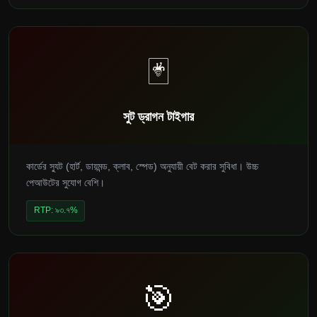
🃏
সুট ড্রাগন টাইগার
কার্ডের স্যুট (হার্ট, ডায়মন্ড, ক্লাব, স্পেড) অনুযায়ী বেট করার সুবিধা। উচ্চ
পেআউটের সুযোগ বেশি।
RTP: ৯৩.৭%
🎯