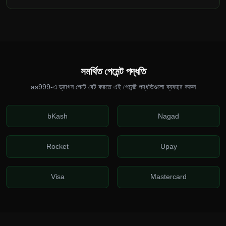
সমর্থিত পেমেন্ট পদ্ধতি
as999-এ ড্রাগন গেটে বেট করতে এই পেমেন্ট পদ্ধতিগুলো ব্যবহার করুন
bKash
Nagad
Rocket
Upay
Visa
Mastercard