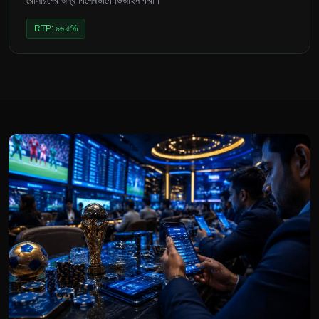
রোলারদের জন্য বিশেষভাবে ডিজাইন করা।
RTP: ৯৬.৫%