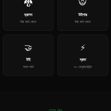
🐉
🐯
ড্রাগন
টাইগার
উচ্চ কার্ড জেতে
উচ্চ কার্ড জেতে
🤝
⚡
টাই
দ্রুত
সমান কার্ড
৩০ সেকেন্ড/রাউন্ড
গেমের ধরন