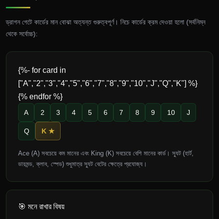
ড্রাগন গেটে কার্ডের মান বোঝা অত্যন্ত গুরুত্বপূর্ণ। নিচে কার্ডের ক্রম দেওয়া হলো (সর্বনিম্ন
থেকে সর্বোচ্চ):
{%- for card in
["A","2","3","4","5","6","7","8","9","10","J","Q","K"] %}
{% endfor %}
A
2
3
4
5
6
7
8
9
10
J
Q
K ★
Ace (A) সবচেয়ে কম মানের এবং King (K) সবচেয়ে বেশি মানের কার্ড। স্যুট (হার্ট,
ডায়মন্ড, ক্লাব, স্পেড) শুধুমাত্র স্যুট বেটের ক্ষেত্রে প্রযোজ্য।
🎯 মনে রাখার বিষয়