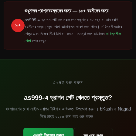
শুধুমাত্র প্রাপ্তবয়স্কদের জন্য — ১৮+ বয়সীদের জন্য
as999-এ ড্রাগন গেট সহ সকল গেম শুধুমাত্র ১৮ বছর বা তার বেশি
১৮+
বয়সীদের জন্য। জুয়া খেলা আসক্তির কারণ হতে পারে। দায়িত্বশীলভাবে
খেলুন এবং নিজের সীমা নির্ধারণ করুন। সমস্যা হলে আমাদের
দায়িত্বশীল
খেলা
পেজ দেখুন।
এখনই শুরু করুন
as999-এ ড্রাগন গেট খেলতে প্রস্তুত?
বাংলাদেশের সেরা লাইভ ড্রাগন টাইগার অভিজ্ঞতা উপভোগ করুন। bKash বা Nagad
দিয়ে মাত্র ৳২০০ জমা করে শুরু করুন।
এখনই নিবন্ধন করুন
সব গেম দেখুন