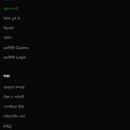
ড্রাগন গেট
ফিশিং কুই লি
ক্রিকেট
স্লটস
as999 Casino
as999 Login
তথ্য
আমাদের সম্পর্কে
নিয়ম ও শর্তাবলী
গোপনীয়তা নীতি
দায়িত্বশীল খেলা
FAQ