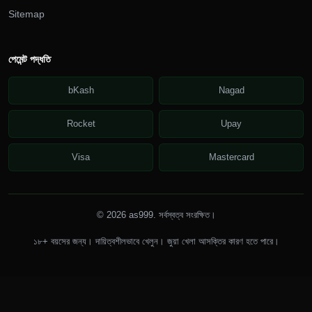
Sitemap
পেমেন্ট পদ্ধতি
bKash
Nagad
Rocket
Upay
Visa
Mastercard
© 2026 as999. সর্বস্বত্ব সংরক্ষিত।
১৮+ বয়সের জন্য। দায়িত্বশীলভাবে খেলুন। জুয়া খেলা আসক্তির কারণ হতে পারে।