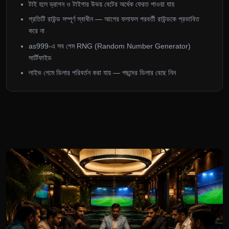
টাই হলে ড্রাগন ও টাইগার উভয় বেটের অর্ধেক ফেরত পাওয়া যায়
প্রতিটি রাউন্ড সম্পূর্ণ স্বাধীন — আগের ফলাফল পরবর্তী রাউন্ডকে প্রভাবিত
করে না
as999-এ সব গেম RNG (Random Number Generator)
সার্টিফাইড
লাইভ গেমে ডিলার পরিবর্তন করা যায় — পছন্দের ডিলার বেছে নিন